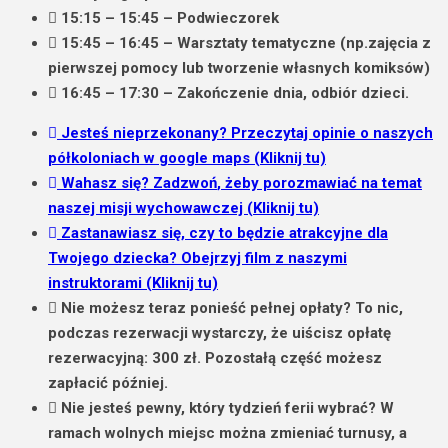
15:15 – 15:45 – Podwieczorek
15:45 – 16:45 –
Warsztaty tematyczne
(np.zajęcia z
pierwszej pomocy lub tworzenie własnych komiksów)
16:45 – 17:30 – Zakończenie dnia, odbiór dzieci.
Jesteś nieprzekonany?
Przeczytaj opinie o naszych
półkoloniach w
google maps
(Kliknij tu)
Wahasz się? Zadzwoń
, żeby porozmawiać na temat
naszej misji wychowawczej (Kliknij tu)
Zastanawiasz się, czy to będzie atrakcyjne dla
Twojego dziecka?
Obejrzyj film z naszymi
instruktorami
(Kliknij tu)
Nie możesz teraz ponieść pełnej opłaty? To nic,
podczas rezerwacji wystarczy, że uiścisz opłatę
rezerwacyjną: 300 zł. Pozostałą część możesz
zapłacić później.
Nie jesteś pewny, który tydzień ferii wybrać? W
ramach wolnych miejsc można zmieniać turnusy, a