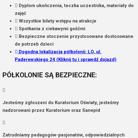
Dyplom ukończenia, teczka uczestnika, materiały do
zajęć
Wszystkie bilety wstępu na atrakcje
Spotkania z ciekawymi gośćmi
Bezpieczne otoczenie przystosowane dostosowane
do potrzeb dzieci
Dogodna lokalizacja półkolonii:
LO, ul.
Paderewskiego 24
(Kliknij tu i sprawdź dojazd)
PÓŁKOLONIE SĄ BEZPIECZNE:
Jesteśmy zgłoszeni do Kuratorium Oświaty, jesteśmy
nadzorowani przez Kuratorium oraz Sanepid
Zatrudniamy pedagogów-pasjonatów, odpowiedzialnych