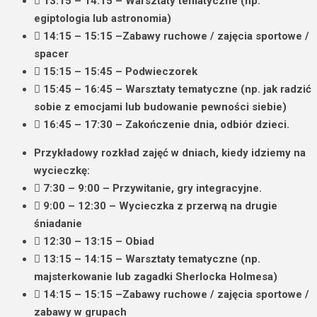
13:15 – 14:15 –
Warsztaty tematyczne
(np.
egiptologia lub astronomia)
14:15 – 15:15 –
Zabawy ruchowe
/ zajęcia sportowe /
spacer
15:15 – 15:45 – Podwieczorek
15:45 – 16:45 –
Warsztaty tematyczne
(np. jak radzić
sobie z emocjami lub budowanie pewności siebie)
16:45 – 17:30 – Zakończenie dnia, odbiór dzieci.
Przykładowy rozkład zajęć w dniach, kiedy idziemy na
wycieczkę:
7:30 – 9:00 – Przywitanie, gry integracyjne.
9:00 – 12:30 – Wycieczka z przerwą na drugie
śniadanie
12:30 – 13:15 – Obiad
13:15 – 14:15 –
Warsztaty tematyczne
(np.
majsterkowanie lub zagadki Sherlocka Holmesa)
14:15 – 15:15 –
Zabawy ruchowe
/ zajęcia sportowe /
zabawy w grupach